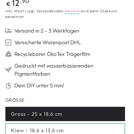
Regulärer Preis
12
,90
€
inkl. Mwst | zzgl. Versandkosten
Versand
wird beim Checkout
berechnet
Versand in 2 - 3 Werktagen
Versicherte Warenpost DHL
Recyclebarer ÖkoTex Trägerfilm
Gedruckt mit wasserbasierenden
Pigmentfarben
Dein DIY unter 5 min!
GRÖSSE
Gross - 25 x 18.6 cm
Variante ausverkauft oder nicht verfügbar
Klein - 18.6 x 13.6 cm
Variante ausverkauft oder nicht verfügbar