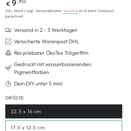
Regulärer Preis
9
,90
€
inkl. Mwst | zzgl. Versandkosten
Versand
wird beim Checkout
berechnet
Versand in 2 - 3 Werktagen
Versicherte Warenpost DHL
Recyclebarer ÖkoTex Trägerfilm
Gedruckt mit wasserbasierenden
Pigmentfarben
Dein DIY unter 5 min!
GRÖSSE
22.5 x 16 cm
Variante ausverkauft oder nicht verfügbar
17.5 x 12.5 cm
Variante ausverkauft oder nicht verfügbar