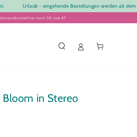
Urlaub - eingehende Bestellungen werden ab dem 24.08
 Versandkostenfrei nach DE und AT
Warenkorb
d Bloom in Stereo