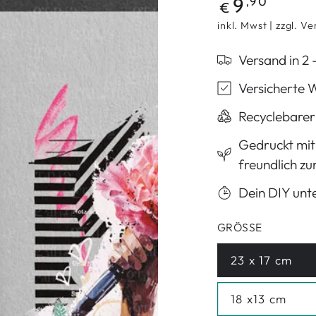
Regulärer Preis
9
,90
€
inkl. Mwst | zzgl. 
Versand in 2
Versicherte
Recyclebarer
Gedruckt mit
freundlich zu
Dein DIY unte
GRÖSSE
23 x 17 cm
Variante ausv
18 x13 cm
Variante ausv