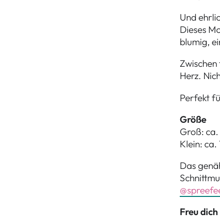
Und ehrli
Dieses Mo
blumig, ei
Zwischen 
Herz. Nich
Perfekt f
Größe
Groß: ca.
Klein: ca.
Das genäh
Schnittmu
@spreefee
Freu dich