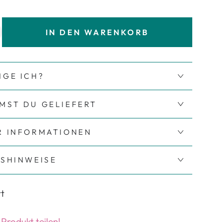
IN DEN WARENKORB
ie Menge für Bügelbild Bloom in Stereo
rhöhe die Menge für Bügelbild Bloom in Stereo
IGE ICH?
MST DU GELIEFERT
R INFORMATIONEN
TSHINWEISE
t
 Produkt teilen!