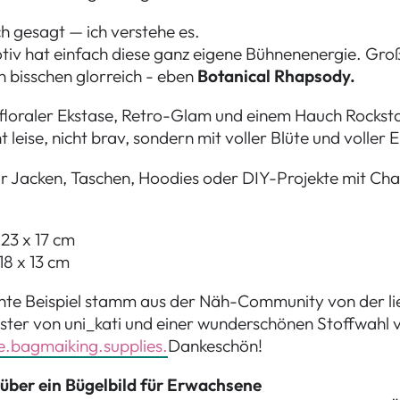
ch gesagt — ich verstehe es.
tiv hat einfach diese ganz eigene Bühnenenergie. Groß, 
n bisschen glorreich - eben
Botanical Rhapsody.
floraler Ekstase, Retro-Glam und einem Hauch Rockstar
t leise, nicht brav, sondern mit voller Blüte und voller
ür Jacken, Taschen, Hoodies oder DIY-Projekte mit Cha
 23 x 17 cm
 18 x 13 cm
te Beispiel stamm aus der Näh-Community von der l
ster von uni_kati und einer wunderschönen Stoffwahl 
.bagmaiking.supplies.
Dankeschön!
 über ein Bügelbild für Erwachsene