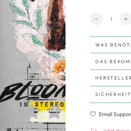
Anzahl
Verringere d
E
WAS BENÖT
DAS BEKOM
HERSTELLE
SICHERHEI
Email Suppor
modal aufmachen
Jetzt dieses