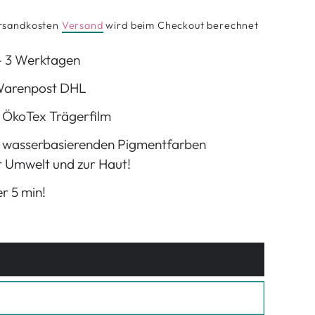
Versandkosten
Versand
wird beim Checkout berechnet
 - 3 Werktagen
 Warenpost DHL
 ÖkoTex Trägerfilm
 wasserbasierenden Pigmentfarben
r Umwelt und zur Haut!
r 5 min!
erkauft oder nicht verfügbar
erkauft oder nicht verfügbar