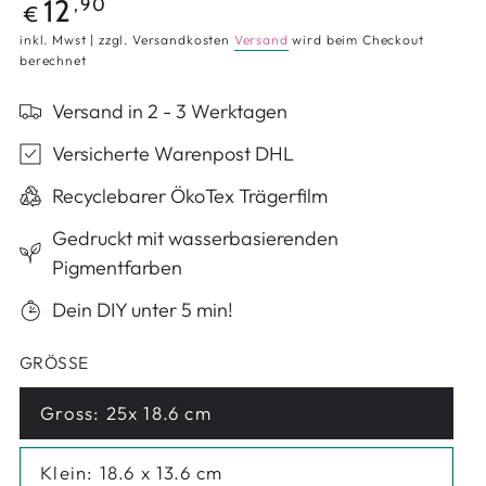
Regulärer Preis
12
,90
€
inkl. Mwst | zzgl. Versandkosten
Versand
wird beim Checkout
berechnet
Versand in 2 - 3 Werktagen
Versicherte Warenpost DHL
Recyclebarer ÖkoTex Trägerfilm
Gedruckt mit wasserbasierenden
Pigmentfarben
Dein DIY unter 5 min!
GRÖSSE
Gross: 25x 18.6 cm
Variante ausverkauft oder nicht verfügbar
Klein: 18.6 x 13.6 cm
Variante ausverkauft oder nicht verfügbar