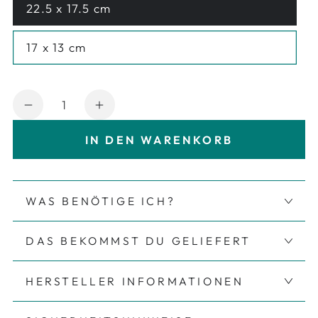
22.5 x 17.5 cm
Variante ausverkauft oder nicht verfügbar
17 x 13 cm
Variante ausverkauft oder nicht verfügbar
Anzahl
Verringere die Menge für Bügelbild Audio
Erhöhe die Menge für Bügelbil
IN DEN WARENKORB
WAS BENÖTIGE ICH?
DAS BEKOMMST DU GELIEFERT
HERSTELLER INFORMATIONEN